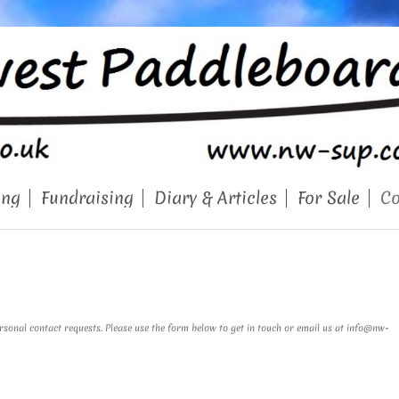
ing
Fundraising
Diary & Articles
For Sale
Co
onal contact requests. Please use the form below to get in touch or email us at info@nw-