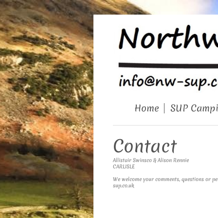
Home
SUP Camp
Contact
Allistair Swinsco & Alison Rennie
CARLISLE
We welcome your comments, questions or pers
sup.co.uk